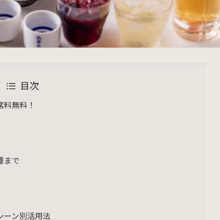
目次
席料無料！
種まで
シーン別活用法