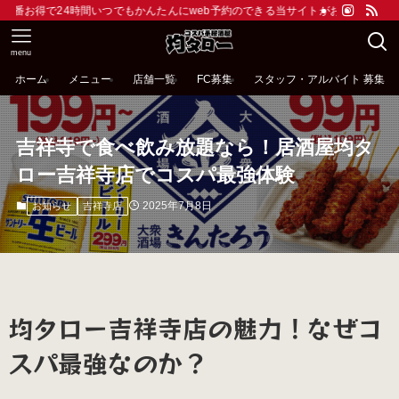
つでもかんたんにweb予約のできる当サイトがおすすめです。ドリンクは各種199
menu
ホーム
メニュー
店舗一覧
FC募集
スタッフ・アルバイト 募集
吉祥寺で食べ飲み放題なら！居酒屋均タ
ロー吉祥寺店でコスパ最強体験
2025年7月8日
お知らせ
吉祥寺店
均タロー吉祥寺店の魅力！なぜコ
スパ最強なのか？