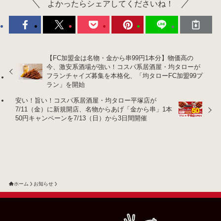
よかったらシェアしてくださいね！
【FC加盟金は名物・金から串99円1本分】物価高の
今、激安系酒場が強い！コスパ系居酒屋・均タローが
フランチャイズ募集を本格化、「均タローFC加盟99プ
ラン」を開始
安い！旨い！コスパ系居酒屋・均タロー平塚店が
7/11（金）に新規開店、名物からあげ「金から串」1本
50円キャンペーンを7/13（日）から3日間開催
ホーム
お知らせ