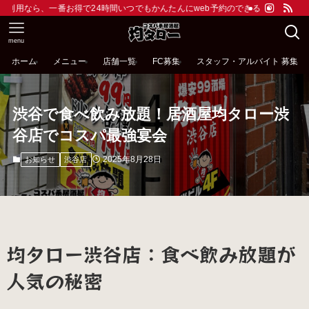
番お得で24時間いつでもかんたんにweb予約のできる当サイトがおすすめです。ド
menu
ホーム
メニュー
店舗一覧
FC募集
スタッフ・アルバイト 募集
渋谷で食べ飲み放題！居酒屋均タロー渋
谷店でコスパ最強宴会
2025年8月28日
お知らせ
渋谷店
均タロー渋谷店：食べ飲み放題が
人気の秘密