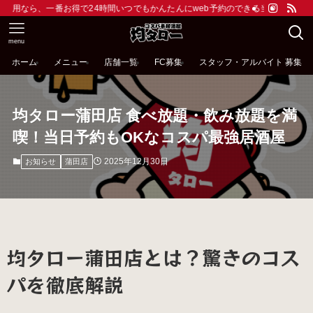
番お得で24時間いつでもかんたんにweb予約のできる当サイトがおすすめです。ド
menu
ホーム
メニュー
店舗一覧
FC募集
スタッフ・アルバイト 募集
均タロー蒲田店 食べ放題・飲み放題を満
喫！当日予約もOKなコスパ最強居酒屋
2025年12月30日
お知らせ
蒲田店
均タロー蒲田店とは？驚きのコス
パを徹底解説